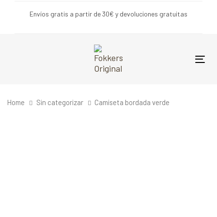
Skip
Skip
Envíos gratis a partir de 30€ y devoluciones gratuitas
links
to
primary
navigation
Skip
Tog
to
nav
content
Home
Sin categorizar
Camiseta bordada verde
Camiseta
bordada
verde
quantity